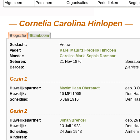
Algemeen
Personen
Organisaties
Periodieken
Begri
Cornelia Carolina Hinlopen
Biografie
Stamboom
Geslacht:
Vrouw
Vader:
Karel Mauritz Frederik Hinlopen
Moeder:
Carolina Maria Sophia Dormaar
Geboren:
21 Nov 1876
Soerabaj
Beroep:
pianiste
Gezin 1
Huwelijkspartner:
Maximiliaan Oberstadt
geb. 3 O
Huwelijk:
10 MEI 1905
Den Ha
Scheiding:
6 Jan 1916
Den Ha
Gezin 2
Huwelijkspartner:
Johan Brendel
geb. 26
Huwelijk:
13 Juli 1928
Den Ha
Scheiding:
24 Juni 1943
Arnhem
Kinderen: