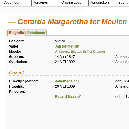
Algemeen
Personen
Organisaties
Periodieken
Begri
Gerarda Margaretha ter Meulen
Biografie
Stamboom
Geslacht:
Vrouw
Vader:
Jan ter Meulen
Moeder:
Anthonia Elisabeth Tra Kranen
Geboren:
14 Aug 1847
Amster
Overleden:
24 MEI 1892
Amersfo
Gezin 1
Huwelijkspartner:
Jonathan Baak
geb. 18
Huwelijk:
20 MEI 1869
Amster
Kinderen:
Eduard Baak
geb. 14