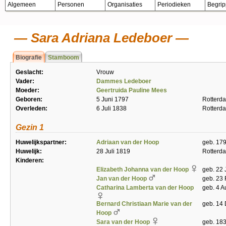
Algemeen
Personen
Organisaties
Periodieken
Begri
Sara Adriana Ledeboer
Biografie
Stamboom
Geslacht:
Vrouw
Vader:
Dammes Ledeboer
Moeder:
Geertruida Pauline Mees
Geboren:
5 Juni 1797
Rotterd
Overleden:
6 Juli 1838
Rotterd
Gezin 1
Huwelijkspartner:
Adriaan van der Hoop
geb. 17
Huwelijk:
28 Juli 1819
Rotterd
Kinderen:
Elizabeth Johanna van der Hoop
geb. 22 
Jan van der Hoop
geb. 23 
Catharina Lamberta van der Hoop
geb. 4 A
Bernard Christiaan Marie van der
geb. 14 
Hoop
Sara van der Hoop
geb. 183