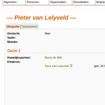
Algemeen
Personen
Organisaties
Periodieken
Begri
Pieter van Lelyveld
Biografie
Stamboom
Geslacht:
Man
Vader:
Moeder:
Gezin 1
Huwelijkspartner:
Maria de Witt
Kinderen:
Sara van Lelyveld
geb. 30 