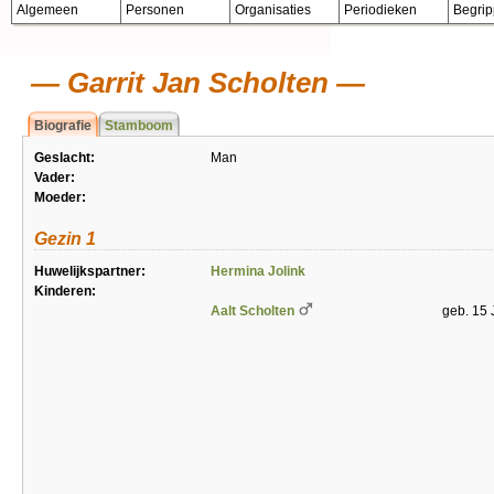
Algemeen
Personen
Organisaties
Periodieken
Begri
Garrit Jan Scholten
Biografie
Stamboom
Geslacht:
Man
Vader:
Moeder:
Gezin 1
Huwelijkspartner:
Hermina Jolink
Kinderen:
Aalt Scholten
geb. 15 