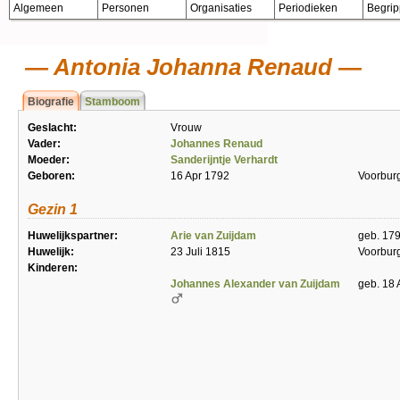
Algemeen
Personen
Organisaties
Periodieken
Begri
Antonia Johanna Renaud
Biografie
Stamboom
Geslacht:
Vrouw
Vader:
Johannes Renaud
Moeder:
Sanderijntje Verhardt
Geboren:
16 Apr 1792
Voorbur
Gezin 1
Huwelijkspartner:
Arie van Zuijdam
geb. 179
Huwelijk:
23 Juli 1815
Voorbur
Kinderen:
Johannes Alexander van Zuijdam
geb. 18 