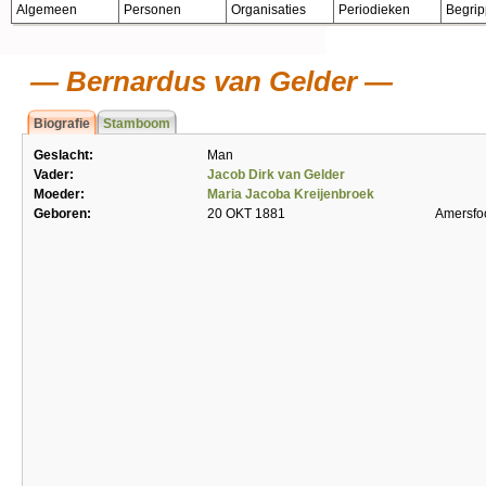
Algemeen
Personen
Organisaties
Periodieken
Begri
Bernardus van Gelder
Biografie
Stamboom
Geslacht:
Man
Vader:
Jacob Dirk van Gelder
Moeder:
Maria Jacoba Kreijenbroek
Geboren:
20 OKT 1881
Amersfo