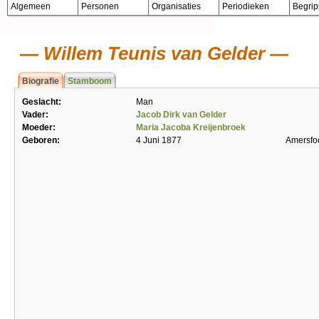
Algemeen
Personen
Organisaties
Periodieken
Begri
Willem Teunis van Gelder
Biografie
Stamboom
Geslacht:
Man
Vader:
Jacob Dirk van Gelder
Moeder:
Maria Jacoba Kreijenbroek
Geboren:
4 Juni 1877
Amersfo