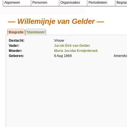
Algemeen
Personen
Organisaties
Periodieken
Begri
Willemijnje van Gelder
Biografie
Stamboom
Geslacht:
Vrouw
Vader:
Jacob Dirk van Gelder
Moeder:
Maria Jacoba Kreijenbroek
Geboren:
6 Aug 1869
Amersfo