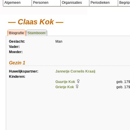
Algemeen
Personen
Organisaties
Periodieken
Begri
Claas Kok
Biografie
Stamboom
Geslacht:
Man
Vader:
Moeder:
Gezin 1
Huwelijkspartner:
Jannetje Cornelis Kraaij
Kinderen:
Guurtje Kok
geb. 17
Grietje Kok
geb. 17