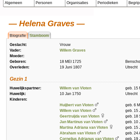
Algemeen
Personen
Organisaties
Periodieken
Begri
Helena Graves
Biografie
Stamboom
Geslacht:
Vrouw
Vader:
Willem Graves
Moeder:
Geboren:
18 MEI 1725
Bensch
Overleden:
19 Juni 1807
Utrecht
Gezin 1
Huwelijkspartner:
Willem van Vloten
geb. 15 
Huwelijk:
10 Jan 1750
Utrecht
Kinderen:
Huijbert van Vloten
geb. 6 M
Willem van Vloten
geb. 15 
Geertruijda van Vloten
geb. 18 
Jan Martinus van Vloten
geb. 10 
Martina Adriana van Vloten
geb. 15 
Abraham van Vloten
geb. 24 
Cornelius Adrianus van Vloten
geb. 19 