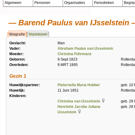
Algemeen
Personen
Organisaties
Periodieken
Begri
Barend Paulus van IJsselstein
Biografie
Stamboom
Geslacht:
Man
Vader:
Abraham Paulus van IJsselstein
Moeder:
Christina Führmans
Geboren:
9 Sept 1823
Rotterd
Overleden:
9 MRT 1895
Rotterd
Gezin 1
Huwelijkspartner:
Pieternella Maria Hobbel
geb. 10
Huwelijk:
11 Juni 1851
Rotterd
Kinderen:
Christina van IJsselstein
geb. 29
Henriette Jacoba Juliana
geb. 28
IJsselstein