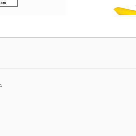
ppen
11