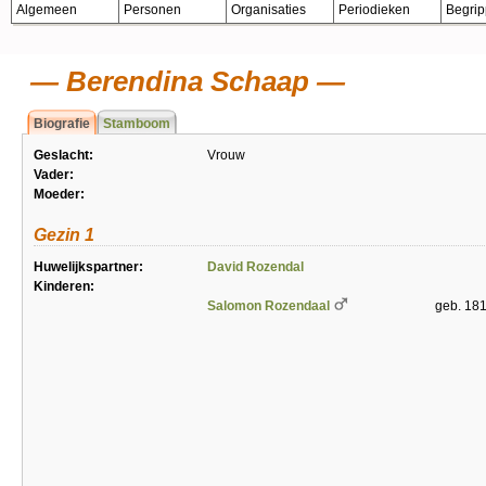
Algemeen
Personen
Organisaties
Periodieken
Begri
Berendina Schaap
Biografie
Stamboom
Geslacht:
Vrouw
Vader:
Moeder:
Gezin 1
Huwelijkspartner:
David Rozendal
Kinderen:
Salomon Rozendaal
geb. 18