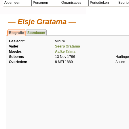
Algemeen
Personen
Organisaties
Periodieken
Begri
Elsje Gratama
Biografie
Stamboom
Geslacht:
Vrouw
Vader:
Seerp Gratama
Moeder:
Aafke Talma
Geboren:
13 Nov 1796
Harling
Overleden:
8 MEI 1880
Assen