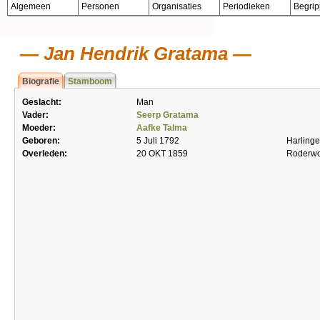
Algemeen
Personen
Organisaties
Periodieken
Begri
Jan Hendrik Gratama
Biografie
Stamboom
Geslacht:
Man
Vader:
Seerp Gratama
Moeder:
Aafke Talma
Geboren:
5 Juli 1792
Harling
Overleden:
20 OKT 1859
Roderwo