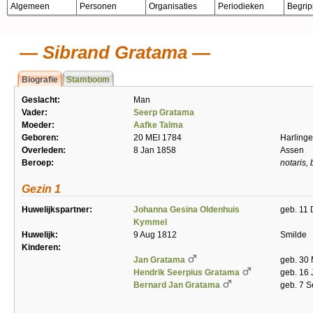
Algemeen
Personen
Organisaties
Periodieken
Begri
Sibrand Gratama
Biografie
Stamboom
Geslacht:
Man
Vader:
Seerp Gratama
Moeder:
Aafke Talma
Geboren:
20 MEI 1784
Harling
Overleden:
8 Jan 1858
Assen
Beroep:
notaris,
Gezin 1
Huwelijkspartner:
Johanna Gesina Oldenhuis
geb. 11 
Kymmel
Huwelijk:
9 Aug 1812
Smilde
Kinderen:
Jan Gratama
geb. 30 
Hendrik Seerpius Gratama
geb. 16 
Bernard Jan Gratama
geb. 7 S