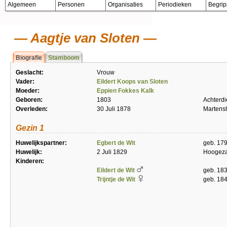
Algemeen
Personen
Organisaties
Periodieken
Begri
Aagtje van Sloten
Biografie
Stamboom
Geslacht:
Vrouw
Vader:
Eildert Koops van Sloten
Moeder:
Eppien Fokkes Kalk
Geboren:
1803
Achterd
Overleden:
30 Juli 1878
Martens
Gezin 1
Huwelijkspartner:
Egbert de Wit
geb. 179
Huwelijk:
2 Juli 1829
Hoogez
Kinderen:
Eildert de Wit
geb. 18
Trijntje de Wit
geb. 18