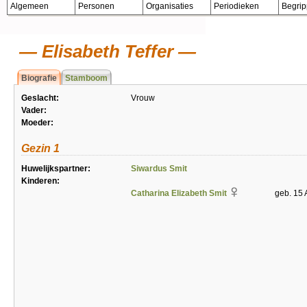
Algemeen
Personen
Organisaties
Periodieken
Begri
Elisabeth Teffer
Biografie
Stamboom
Geslacht:
Vrouw
Vader:
Moeder:
Gezin 1
Huwelijkspartner:
Siwardus Smit
Kinderen:
Catharina Elizabeth Smit
geb. 15 