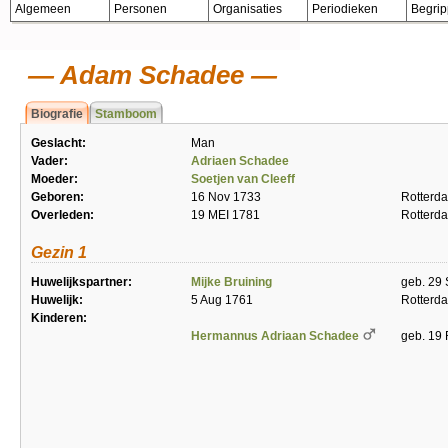
Algemeen
Personen
Organisaties
Periodieken
Begri
Adam Schadee
Biografie
Stamboom
Geslacht:
Man
Vader:
Adriaen Schadee
Moeder:
Soetjen van Cleeff
Geboren:
16 Nov 1733
Rotterd
Overleden:
19 MEI 1781
Rotterd
Gezin 1
Huwelijkspartner:
Mijke Bruining
geb. 29 
Huwelijk:
5 Aug 1761
Rotterd
Kinderen:
Hermannus Adriaan Schadee
geb. 19