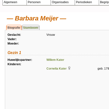
Algemeen
Personen
Organisaties
Periodieken
Begri
Barbara Meijer
Biografie
Stamboom
Geslacht:
Vrouw
Vader:
Moeder:
Gezin 1
Huwelijkspartner:
Willem Kater
Kinderen:
Cornelia Kater
geb. 179