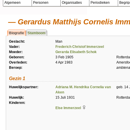
Algemeen
Personen
Organisaties
Periodieken
Begri
Gerardus Matthijs Cornelis Imm
Biografie
Stamboom
Geslacht:
Man
Vader:
Frederich Christof Immerzeel
Moeder:
Gerarda Elisabeth Schok
Geboren:
3 Feb 1905
Rotterd
Overleden:
4 Apr 1983
Amersfo
Beroep:
ambtena
Gezin 1
Huwelijkspartner:
Adriana M. Hendrika Cornelia van
geb. 14 
Aken
Huwelijk:
15 Juli 1931
Rotterd
Kinderen:
Else Immerzeel